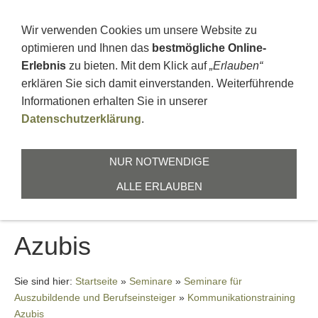
+496664911676
ZUR ZEILBUCHE 1, 36391 SINNTAL
Wir verwenden Cookies um unsere Website zu
optimieren und Ihnen das
bestmögliche Online-
Erlebnis
zu bieten. Mit dem Klick auf
„Erlauben“
erklären Sie sich damit einverstanden. Weiterführende
Informationen erhalten Sie in unserer
Datenschutzerklärung
.
NAVIGATION EINBLENDEN
NUR NOTWENDIGE
ALLE ERLAUBEN
Kommunikationstraining
Azubis
Sie sind hier:
Startseite
»
Seminare
»
Seminare für
Auszubildende und Berufseinsteiger
»
Kommunikationstraining
Azubis